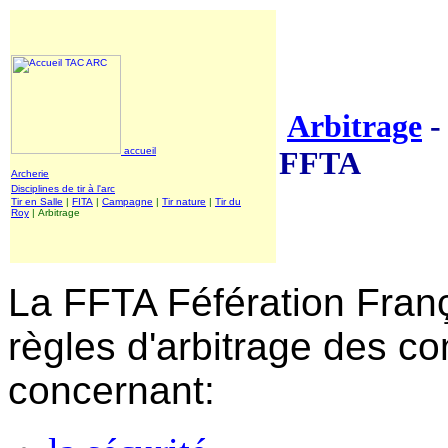
Arbitrage
-
accueil
FFTA
Archerie
Disciplines de tir à l'arc
Tir en Salle
|
FITA
|
Campagne
|
Tir nature
|
Tir du
Roy
| Arbitrage
La FFTA Féfération França
règles d'arbitrage des c
concernant: