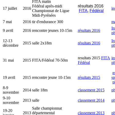
FITA matin
Fédéral après-midi
résultats 2016
17 juillet
2016
in
Championnat de Ligue
FITA
,
Fédéral
Midi-Pyrénées
7 mai
2016
tir d'endurance 300
m
In
9 avril
2016
rencontre jeunes 10-15m
résultats 2016
ph
12-13
In
2015
salle 2x18m
résultats 2016
décembre
ph
resultats 2015
FITA
in
31 mai
2015
FITA/Fédéral 70-50m
Fédéral
ph
m
19 avril
2015
rencontre jeune 10-15m
résultats 2015
sp
p
8-9
2014
salle 18m
classement 2015
ph
novembre
9-10
2013
salle
classement 2014
ph
novembre
Salle championnat
19-20
2013
départemental
classement 2013
ph