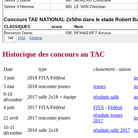
Historique
des concours au TAC
Date
type
classement - saison
3 juin
2018
FITA/Fédéral
in
5 mai
2018
rencontre jeunes
jeunes
in
9-10
2017
salle 2x18 + équipe
résultats salle
in
décembre
4 juin
2017
FITA/Fédéral
FITA
-
Fédéral
in
résultats jeunes
22 avril
2017
rencontre jeunes
in
2017
10-11
2016
salle 2x18
résultats salle 2017
in
décembre