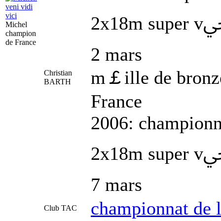
2x18m super vﵩran ￂrunstatt
Michel
champion
de France
2 mars
m￡ille de bronz
Christian
BARTH
France
2006: championna
2x18m super vﵩran ￅaubonne
7 mars
championnat de 
Club TAC