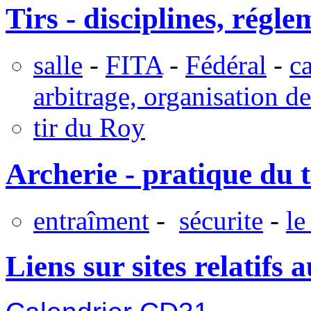
Tirs - disciplines, régl
salle
-
FITA
-
Fédéral
-
c
arbitrage, organisation d
tir du Roy
Archerie - pratique du ti
entraîment
-
sécurite
-
le
Liens sur sites relatifs a