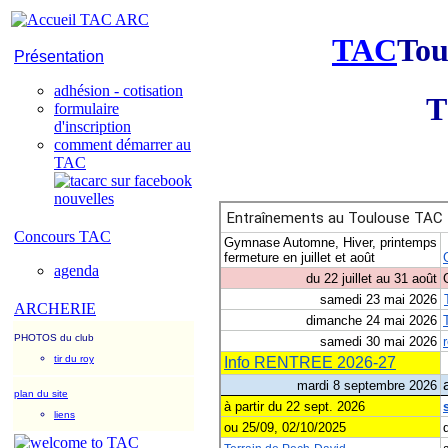
TAC
Tou
Présentation
adhésion - cotisation
T
formulaire
d'inscription
comment démarrer au
TAC
nouvelles
Concours TAC
agenda
ARCHERIE
PHOTOS du club
tir du roy
plan du site
liens